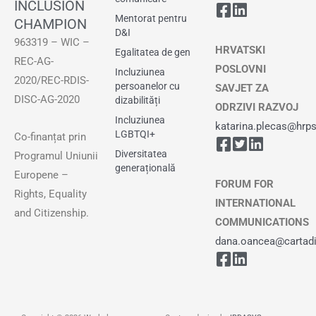
INCLUSION
Mentorat pentru
CHAMPION
D&I
963319 – WIC –
HRVATSKI
Egalitatea de gen
REC-AG-
POSLOVNI
Incluziunea
2020/REC-RDIS-
persoanelor cu
SAVJET ZA
DISC-AG-2020
dizabilități
ODRZIVI RAZVOJ
Incluziunea
katarina.plecas@hrps
LGBTQI+
Co-finanțat prin
Diversitatea
Programul Uniunii
generațională
Europene –
FORUM FOR
Rights, Equality
INTERNATIONAL
and Citizenship.
COMMUNICATIONS
dana.oancea@cartadiv