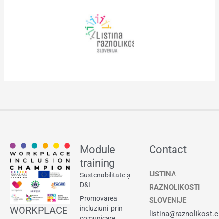
Module
Contact
training
LISTINA
Sustenabilitate și
D&I
RAZNOLIKOSTI
Promovarea
SLOVENIJE
WORKPLACE
incluziunii prin
listina@raznolikost.e
comunicare