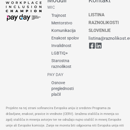
Moduli
Kontakt
WIC
LISTINA
Trajnost
RAZNOLIKOSTI
Mentorstvo
SLOVENIJE
Komunikacija
Enakost spolov
listina@raznolikost.e
Invalidnost
LGBTIQ+
Starostna
raznolikost
PAY DAY
Osnove
preglednosti
plačil
Projekte na tej strani sofinancira Evropska unija iz sredstev Programa za
državljane, enakost, pravice in vrednote (CERV). Izražena stališča in mnenja so
zgolj stališča in mnenja avtorjev ter ne odražajo nujno stališč in mnenj Evropske
unije ali Evropske komisije. Zanje ne moreta biti odgovorna niti Evropska unija niti