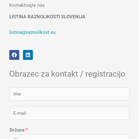
Kontaktirajte nas
LISTINA RAZNOLIKOSTI SLOVENIJA
listina@raznolikost.eu
F
L
a
i
c
n
e
k
b
e
Obrazec za kontakt / registracijo
o
d
o
i
k
n
I
m
e
E
*
-
m
Država
*
a