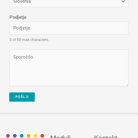
i
l
Podjetje
*
0 of 80 max characters.
S
p
o
r
o
č
POŠLJI
i
l
o
*