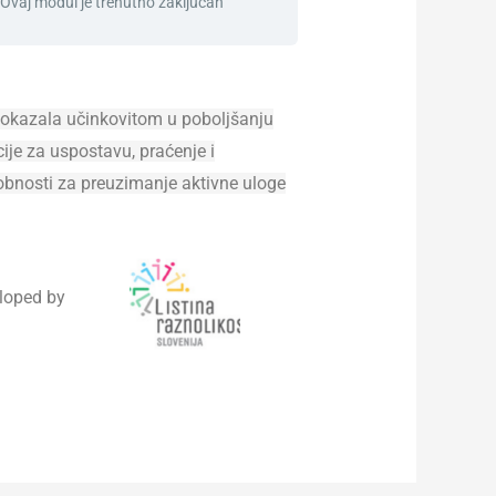
Ovaj modul je trenutno zaključan
ja pokazala učinkovitom u poboljšanju
cije za uspostavu, praćenje i
sobnosti za preuzimanje aktivne uloge
loped by