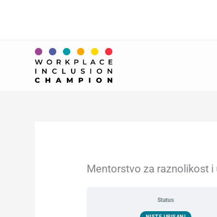
Skip
to
content
Mentorstvo za raznolikost i 
Status
NISTE UPISANI