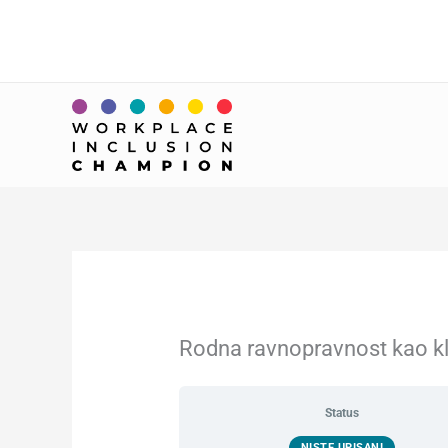
Skip
to
content
Rodna ravnopravnost kao kl
Status
NISTE UPISANI