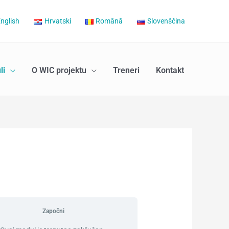
nglish
Hrvatski
Română
Slovenščina
li
O WIC projektu
Treneri
Kontakt
Započni