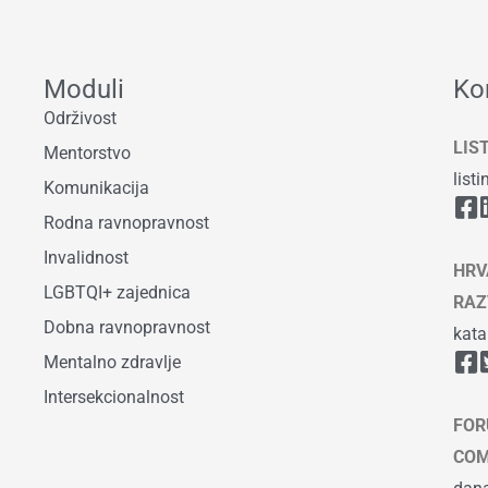
Moduli
Ko
Održivost
LIS
Mentorstvo
list
Komunikacija
Rodna ravnopravnost
Invalidnost
HRV
LGBTQI+ zajednica
RAZ
Dobna ravnopravnost
kata
Mentalno zdravlje
Intersekcionalnost
FOR
COM