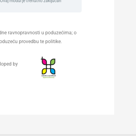
Ovaj modul je trenutno zaključan
odne ravnopravnosti u poduzećima; o
oduzeću provedbu te politike.
loped by