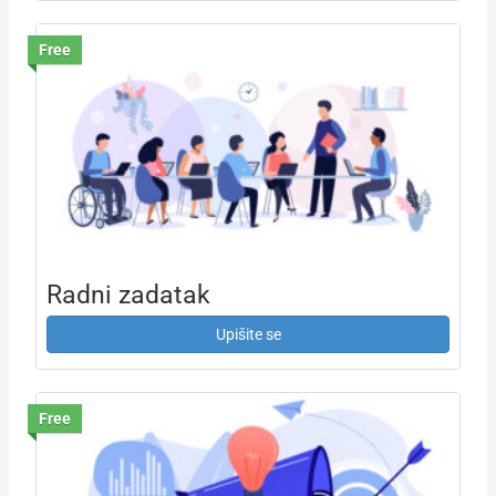
Free
Radni zadatak
Upišite se
Free